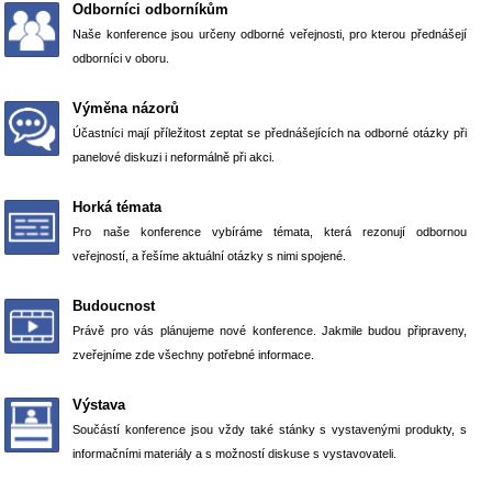
Odborníci odborníkům
Naše konference jsou určeny odborné veřejnosti, pro kterou přednášejí
odbor­níci v oboru.
Výměna názorů
Účastníci mají příležitost zeptat se přednášejících na odborné otáz­ky při
panelové diskuzi i neformálně při akci.
Horká témata
Pro naše konference vybíráme témata, která rezonují odbornou
veřejností, a ře­šíme aktuální otázky s nimi spojené.
Budoucnost
Právě pro vás plánujeme nové konference. Jakmile budou připraveny,
zveřejníme zde všechny potřebné informace.
Výstava
Součástí konference jsou vždy také stánky s vystavenými produkty, s
informačními materiály a s možností diskuse s vystavovateli.