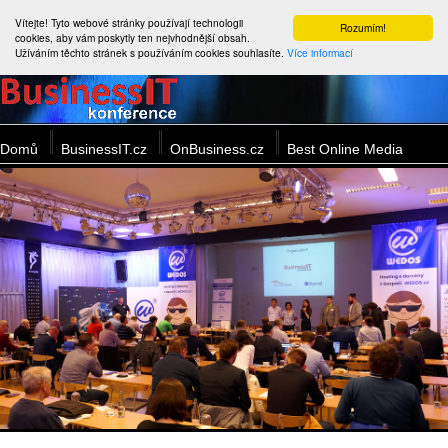
Vítejte! Tyto webové stránky používají technologii
Rozumím!
cookies, aby vám poskytly ten nejvhodnější obsah.
Užíváním těchto stránek s používáním cookies souhlasíte.
Více informací
Domů
BusinessIT.cz
OnBusiness.cz
Best Online Media